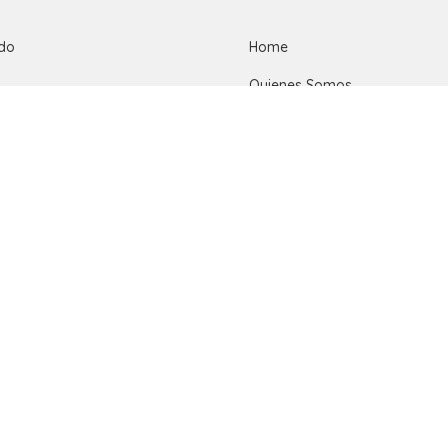
ido
Home
Quienes Somos
Tiendas Pumucki
¿Quieres ser Mayoristas?
Términos y Condiciones
 y Baño
Políticas de Devolución
Mi cuenta
Carrito