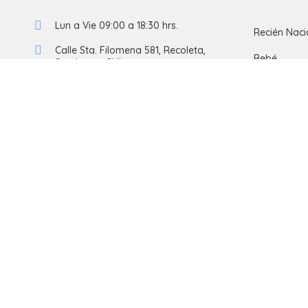
Lun a Vie 09:00 a 18:30 hrs.
Recién Nac
Calle Sta. Filomena 581, Recoleta,
Bebé
Santiago - Chile.
+569 5562 5449
Niñ@s
+56 2 23241587
Accesorios
ventas@pumucki.cl
Lactancia
Ropa Cama
Outlet