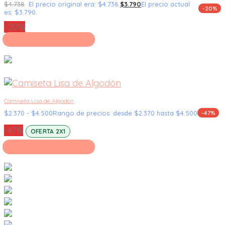
$
4.738
El precio original era: $4.738.
$
3.790
El precio actual
-20%
es: $3.790.
-20%
Seleccionar opciones
Camiseta Lisa de Algodón
$
2.370
-
$
4.500
Rango de precios: desde $2.370 hasta $4.500
-47%
-47%
OFERTA 2X1
Seleccionar opciones