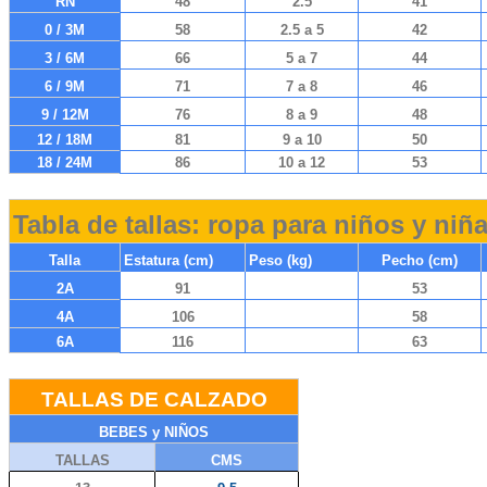
RN
48
2.5
41
0 / 3M
58
2.5 a 5
42
3 / 6M
66
5 a 7
44
6 / 9M
71
7 a 8
46
9 / 12M
76
8 a 9
48
12 / 18M
81
9 a 10
50
18 / 24M
86
10 a 12
53
Tabla de tallas: ropa para niños y niñ
Talla
Estatura (cm)
Peso (kg)
Pecho (cm)
2A
91
53
4A
106
58
6A
116
63
TALLAS DE CALZADO
BEBES y NIÑOS
TALLAS
CMS