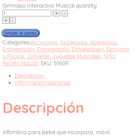
Gimnasio Interactivo Musical quantity
+
-
Añadir al carrito
Categories:
Accesorios
,
Accesorios
,
Acessorios
,
Entretención
,
Entretención
,
Entretención
,
Gimnasio
y Piscina
,
Juguetes
,
Juguetes Musicales
,
Niño
,
Recién Nacido
SKU:
51609
Descripción
Información adicional
Descripción
Alfombra para bebé que incorpora móvil