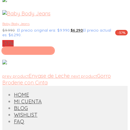
Baby Body Jeans
$
9.990
El precio original era: $9.990.
$
6.290
El precio actual
-37%
es: $6.290.
-37%
Seleccionar opciones
Envase de Leche
Gorro
prev product
next product
Broderie con Cinta
HOME
MI CUENTA
BLOG
WISHLIST
FAQ