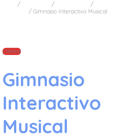
Inicio
/
Accesorios
/
Entretención
/
Juguetes
Musicales
/
Gimnasio Interactivo Musical
¡Oferta!
Gimnasio
Interactivo
Musical