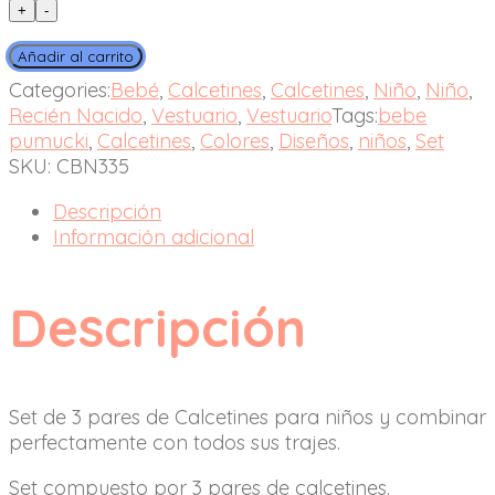
+
-
Añadir al carrito
Categories:
Bebé
,
Calcetines
,
Calcetines
,
Niño
,
Niño
,
Recién Nacido
,
Vestuario
,
Vestuario
Tags:
bebe
pumucki
,
Calcetines
,
Colores
,
Diseños
,
niños
,
Set
SKU:
CBN335
Descripción
Información adicional
Descripción
Set de 3 pares de Calcetines para niños y combinar
perfectamente con todos sus trajes.
Set compuesto por 3 pares de calcetines.