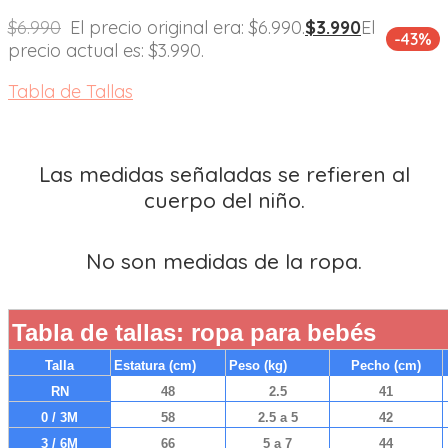
$
6.990
El precio original era: $6.990.
$
3.990
El
-43%
precio actual es: $3.990.
Tabla de Tallas
Las medidas señaladas se refieren al
cuerpo del niño.
No son medidas de la ropa.
Tabla de tallas: ropa para bebés
Talla
Estatura (cm)
Peso (kg)
Pecho (cm)
RN
48
2.5
41
0 / 3M
58
2.5 a 5
42
3 / 6M
66
5 a 7
44