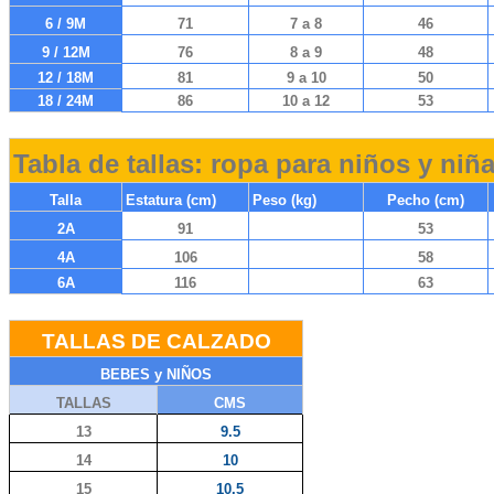
6 / 9M
71
7 a 8
46
9 / 12M
76
8 a 9
48
12 / 18M
81
9 a 10
50
18 / 24M
86
10 a 12
53
Tabla de tallas: ropa para niños y niñ
Talla
Estatura (cm)
Peso (kg)
Pecho (cm)
2A
91
53
4A
106
58
6A
116
63
TALLAS DE CALZADO
BEBES y NIÑOS
TALLAS
CMS
13
9.5
14
10
15
10.5