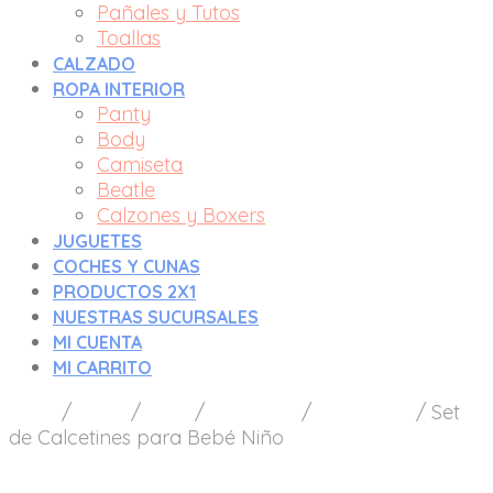
Pañales y Tutos
Toallas
CALZADO
ROPA INTERIOR
Panty
Body
Camiseta
Beatle
Calzones y Boxers
JUGUETES
COCHES Y CUNAS
PRODUCTOS 2X1
NUESTRAS SUCURSALES
MI CUENTA
MI CARRITO
Inicio
/
Bebé
/
Niño
/
Vestuario
/
Calcetines
/
Set
de Calcetines para Bebé Niño