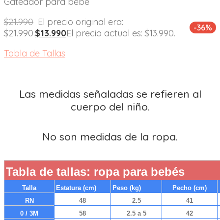
Gateador para bebé
$
21.990
El precio original era:
-36%
$21.990.
$
13.990
El precio actual es: $13.990.
Tabla de Tallas
Las medidas señaladas se refieren al
cuerpo del niño.
No son medidas de la ropa.
Tabla de tallas: ropa para bebés
Talla
Estatura (cm)
Peso (kg)
Pecho (cm)
RN
48
2.5
41
0 / 3M
58
2.5 a 5
42