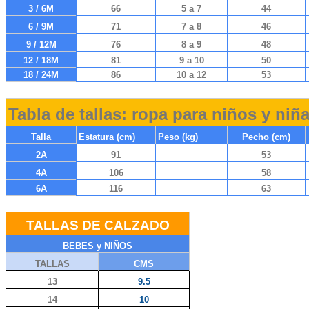
3 / 6M
66
5 a 7
44
6 / 9M
71
7 a 8
46
9 / 12M
76
8 a 9
48
12 / 18M
81
9 a 10
50
18 / 24M
86
10 a 12
53
Tabla de tallas: ropa para niños y niñ
Talla
Estatura (cm)
Peso (kg)
Pecho (cm)
2A
91
53
4A
106
58
6A
116
63
TALLAS DE CALZADO
BEBES y NIÑOS
TALLAS
CMS
13
9.5
14
10