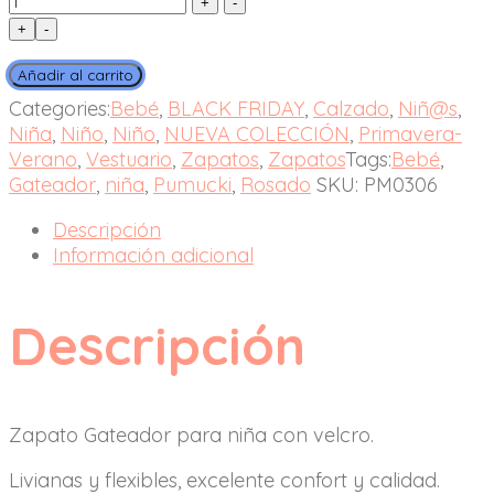
+
-
Añadir al carrito
Categories:
Bebé
,
BLACK FRIDAY
,
Calzado
,
Niñ@s
,
Niña
,
Niño
,
Niño
,
NUEVA COLECCIÓN
,
Primavera-
Verano
,
Vestuario
,
Zapatos
,
Zapatos
Tags:
Bebé
,
Gateador
,
niña
,
Pumucki
,
Rosado
SKU:
PM0306
Descripción
Información adicional
Descripción
Zapato Gateador para niña con velcro.
Livianas y flexibles, excelente confort y calidad.