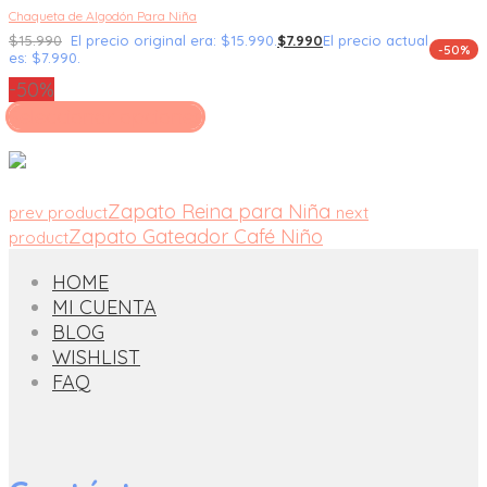
Chaqueta de Algodón Para Niña
$
15.990
El precio original era: $15.990.
$
7.990
El precio actual
-50%
es: $7.990.
-50%
Seleccionar opciones
Zapato Reina para Niña
prev product
next
Zapato Gateador Café Niño
product
HOME
MI CUENTA
BLOG
WISHLIST
FAQ