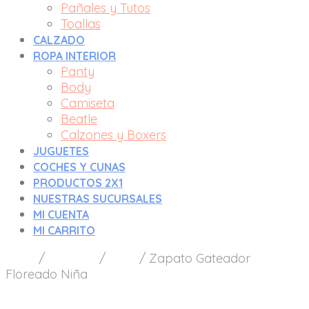
Pañales y Tutos
Toallas
CALZADO
ROPA INTERIOR
Panty
Body
Camiseta
Beatle
Calzones y Boxers
JUGUETES
COCHES Y CUNAS
PRODUCTOS 2X1
NUESTRAS SUCURSALES
MI CUENTA
MI CARRITO
Inicio
/
Calzado
/
Niña
/
Zapato Gateador
Floreado Niña