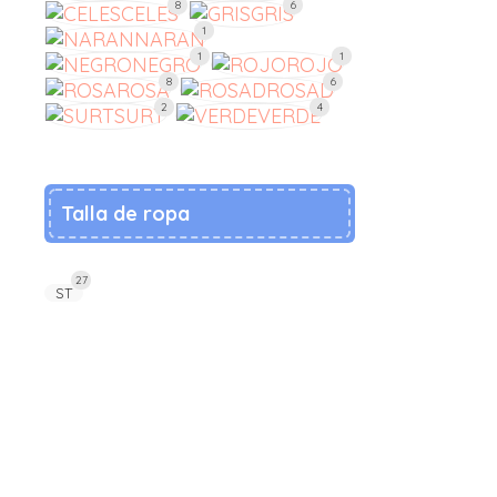
8
6
CELES
GRIS
1
NARAN
1
1
NEGRO
ROJO
8
6
ROSA
ROSAD
2
4
SURT
VERDE
Talla de ropa
27
ST