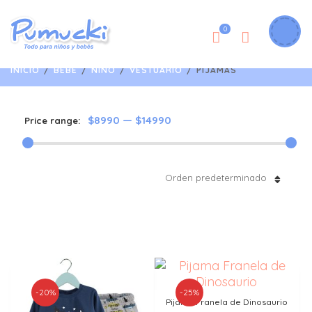
0
INICIO
/
BEBÉ
/
NIÑO
/
VESTUARIO
/
PIJAMAS
$8990
—
$14990
Price range:
Orden predeterminado
-20%
-25%
Pijama Franela de Dinosaurio