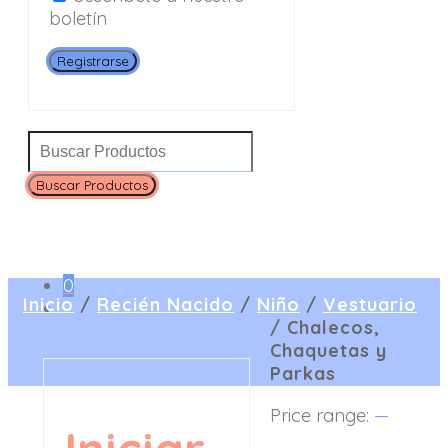
boletín
Registrarse
0
Inicio
/
Recién Nacido
/
Niño
/
Vestuario
/
Chalecos,
Chaquetas y
Parkas
Price range:
—