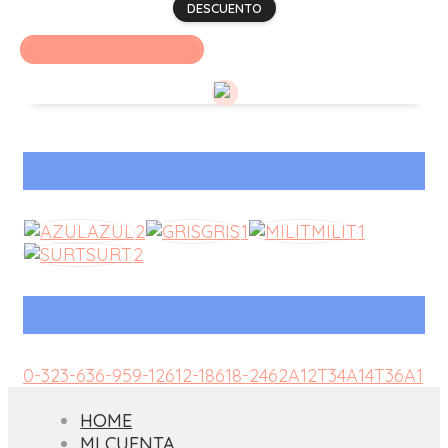
DESCUENTO
Seleccionar opciones
Color
AZUL
2
GRIS
1
MILIT
1
SURT
2
Talla de ropa
0-3
2
3-6
3
6-9
5
9-12
6
12-18
6
18-24
6
2A
1
2T
3
4A
1
4T
3
6A
1
HOME
MI CUENTA