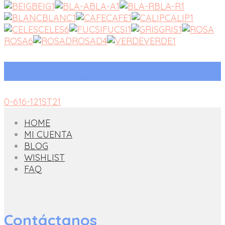
BEIG
1
BLA-A
1
BLA-R
1
BLANC
1
CAFE
1
CALIP
1
CELES
6
FUCSI
1
GRIS
1
ROSA
6
ROSAD
4
VERDE
1
Talla de ropa
0-6
1
6-12
1
ST
21
HOME
MI CUENTA
BLOG
WISHLIST
FAQ
Contáctanos