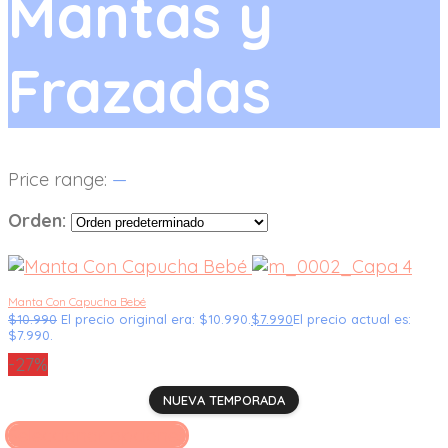
Mantas y
Frazadas
Price range:
—
Orden:
Manta Con Capucha Bebé
$
10.990
El precio original era: $10.990.
$
7.990
El precio actual es:
$7.990.
-27%
NUEVA TEMPORADA
Seleccionar opciones