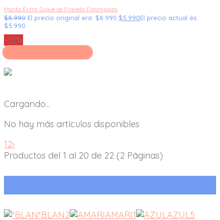
Manta Extra Suave de Franela Estampada
$
8.990
El precio original era: $8.990.
$
5.990
El precio actual es:
$5.990.
-33%
Seleccionar opciones
Cargando...
No hay más artículos disponibles
1
2
›
Productos del 1 al 20 de 22 (2 Páginas)
Color
*BLAN
2
AMARI
1
AZUL
5