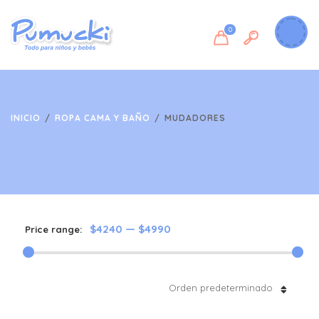
0
INICIO
/
ROPA CAMA Y BAÑO
/
MUDADORES
$4240
—
$4990
Price range:
Orden predeterminado