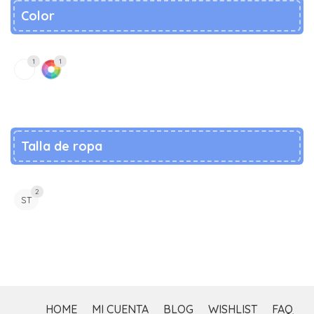
Color
1
1
BLANC
SURT
Talla de ropa
2
ST
HOME
MI CUENTA
BLOG
WISHLIST
FAQ