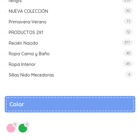
Niñ@s
253
NUEVA COLECCIÓN
52
Primavera-Verano
71
PRODUCTOS 2X1
12
Recién Nacido
377
Ropa Cama y Baño
40
Ropa Interior
45
Sillas Nido Mecedoras
4
Color
1
1
ROSAD
VERDE