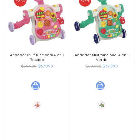
-37%
-37%
Andador Multifuncional 4 en 1
Andador Multifuncional 4 en 1
Rosado
Verde
El
El
El
El
$
59.990
$
37.990
$
59.990
$
37.990
precio
precio
precio
precio
original
actual
original
actual
era:
es:
era:
es:
$59.990.
$37.990.
$59.990.
$37.990.