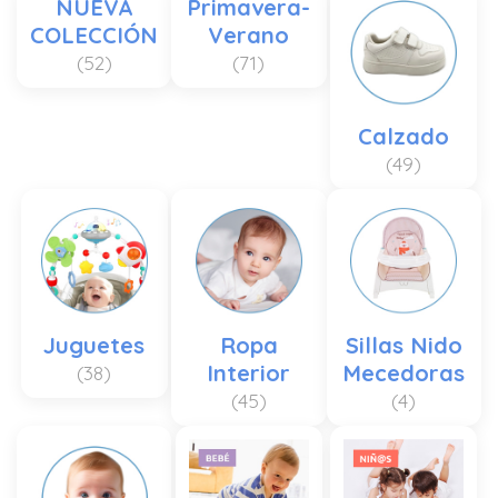
NUEVA
Primavera-
COLECCIÓN
Verano
(52)
(71)
Calzado
(49)
Juguetes
Ropa
Sillas Nido
Interior
Mecedoras
(38)
(45)
(4)