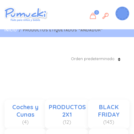
0
INICIO
/
PRODUCTOS ETIQUETADOS “ANDADOR”
Orden predeterminado
Coches y
PRODUCTOS
BLACK
Cunas
2X1
FRIDAY
(4)
(12)
(143)