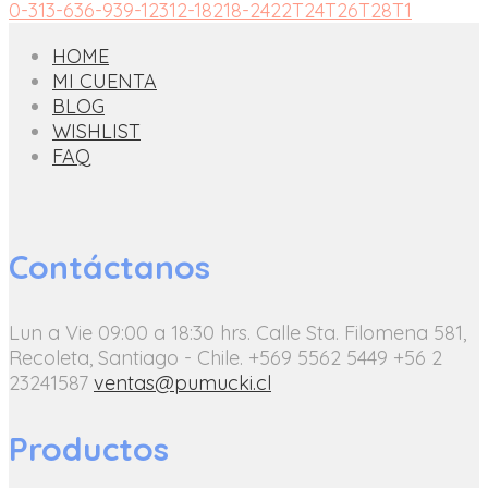
0-3
1
3-6
3
6-9
3
9-12
3
12-18
2
18-24
2
2T
2
4T
2
6T
2
8T
1
HOME
MI CUENTA
BLOG
WISHLIST
FAQ
Contáctanos
Lun a Vie 09:00 a 18:30 hrs.
Calle Sta. Filomena 581,
Recoleta, Santiago - Chile.
+569 5562 5449
+56 2
23241587
ventas@pumucki.cl
Productos