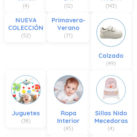
(4)
(12)
(143)
NUEVA
Primavera-
COLECCIÓN
Verano
(52)
(71)
Calzado
(49)
Juguetes
Ropa
Sillas Nido
Interior
Mecedoras
(38)
(45)
(4)