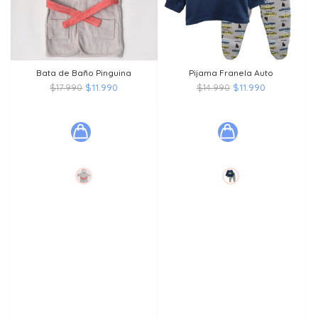
Bata de Baño Pinguina
Pijama Franela Auto
El
El
El
El
$
17.990
$
11.990
$
14.990
$
11.990
precio
precio
precio
precio
original
actual
original
actual
era:
es:
era:
es:
$17.990.
$11.990.
$14.990.
$11.990.