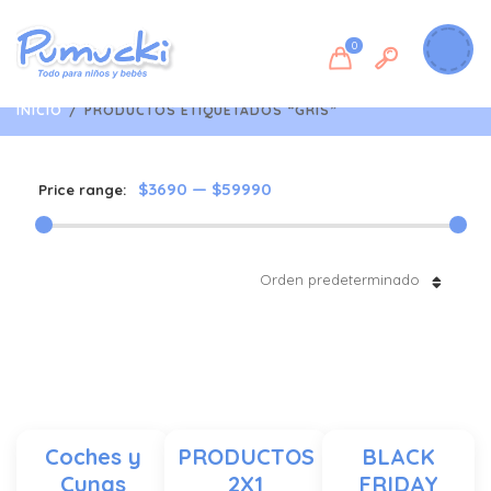
0
INICIO
/
PRODUCTOS ETIQUETADOS “GRIS”
$3690
—
$59990
Price range:
Orden predeterminado
Coches y
PRODUCTOS
BLACK
Cunas
2X1
FRIDAY