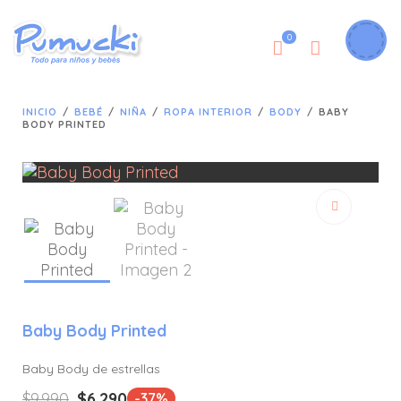
0
INICIO
/
BEBÉ
/
NIÑA
/
ROPA INTERIOR
/
BODY
/
BABY
BODY PRINTED
🔍
Baby Body Printed
Baby Body de estrellas
El
El
$
9.990
$
6.290
-37%