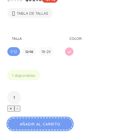
precio
precio
original
actual
TABLA DE TALLAS
era:
es:
$9.990.
$6.290.
TALLA
COLOR
9-12
12-18
18-24
ROSA
1 disponibles
+
-
AÑADIR AL CARRITO