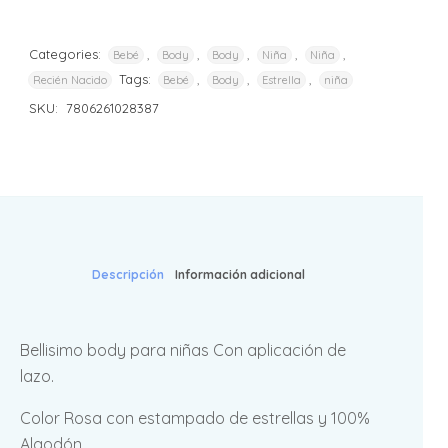
Categories:
,
,
,
,
,
Bebé
Body
Body
Niña
Niña
Tags:
,
,
,
Recién Nacido
Bebé
Body
Estrella
niña
SKU:
7806261028387
Descripción
Información adicional
Bellisimo body para niñas Con aplicación de
lazo.
Color Rosa con estampado de estrellas y 100%
Algodón