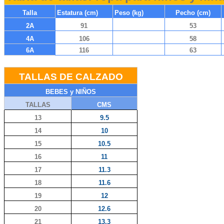
Talla
Estatura (cm)
Peso (kg)
Pecho (cm)
2A
91
53
4A
106
58
6A
116
63
TALLAS DE CALZADO
BEBES y NIÑOS
TALLAS
CMS
13
9.5
14
10
15
10.5
16
11
17
11.3
18
11.6
19
12
20
12.6
21
13.3