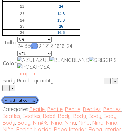
22
14
23
14.6
24
15.3
25
16
26
16.6
Talla
24-36
6-9
9-12
12-18
18-24
AZUL
BLANC
GRIS
Color
ROSA
Limpiar
Body Beatle quantity
+
-
Añadir al carrito
Categories:
Beatle
,
Beatle
,
Beatle
,
Beatles
,
Beatles
,
Beatles
,
Beatles
,
Bebé
,
Body
,
Body
,
Body
,
Body
,
Body
,
Body
,
Niñ@s
,
Niña
,
Niña
,
Niña
,
Niño
,
Niño
,
Niño
,
Recién Nacido
,
Ropa Interior
,
Ropa Interior
,