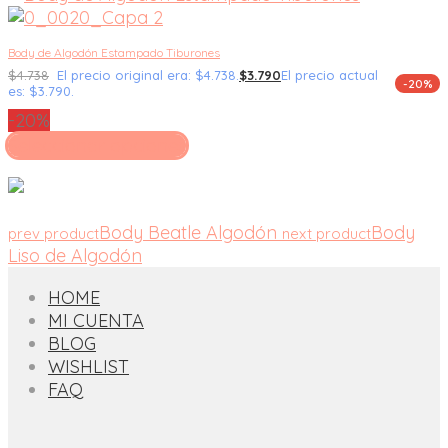
Body de Algodón Estampado Tiburones
$
4.738
El precio original era: $4.738.
$
3.790
El precio actual
-20%
es: $3.790.
-20%
Seleccionar opciones
Body Beatle Algodón
Body
prev product
next product
Liso de Algodón
HOME
MI CUENTA
BLOG
WISHLIST
FAQ