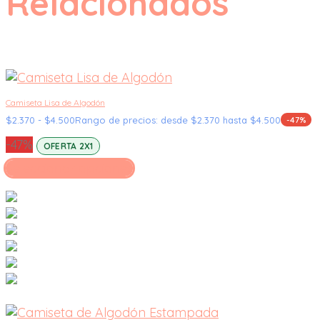
Relacionados
Camiseta Lisa de Algodón
$
2.370
-
$
4.500
Rango de precios: desde $2.370 hasta $4.500
-47%
-47%
OFERTA 2X1
Seleccionar opciones