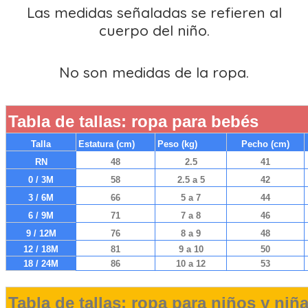
Las medidas señaladas se refieren al
cuerpo del niño.
No son medidas de la ropa.
Tabla de tallas: ropa para bebés
Talla
Estatura (cm)
Peso (kg)
Pecho (cm)
RN
48
2.5
41
0 / 3M
58
2.5 a 5
42
3 / 6M
66
5 a 7
44
6 / 9M
71
7 a 8
46
9 / 12M
76
8 a 9
48
12 / 18M
81
9 a 10
50
18 / 24M
86
10 a 12
53
Tabla de tallas: ropa para niños y niñ