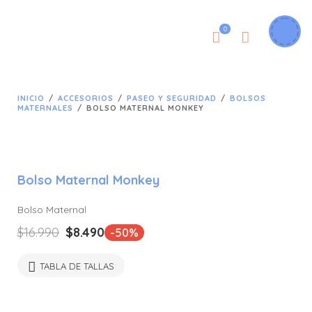
0
INICIO
/
ACCESORIOS
/
PASEO Y SEGURIDAD
/
BOLSOS
MATERNALES
/
BOLSO MATERNAL MONKEY
Bolso Maternal Monkey
Bolso Maternal
El
El
$
16.990
$
8.490
-50%
precio
precio
original
actual
TABLA DE TALLAS
era:
es:
$16.990.
$8.490.