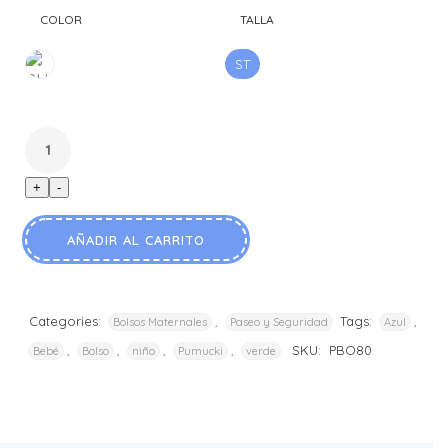
COLOR
TALLA
ST
SURT
+
-
AÑADIR AL CARRITO
Categories:
,
Tags:
,
Bolsos Maternales
Paseo y Seguridad
Azul
,
,
,
,
SKU:
PBO80
Bebé
Bolso
niño
Pumucki
verde