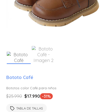
Bototo Café
Bototos color Café para niños
El
El
$
25.990
$
17.990
-31%
precio
precio
original
actual
TABLA DE TALLAS