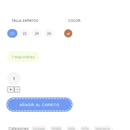
era:
es:
$25.990.
$17.990.
TALLA ZAPATOS
COLOR
20
22
24
26
CAFE
1 disponibles
+
-
AÑADIR AL CARRITO
Categories:
,
,
,
,
,
Calzado
Niñ@s
Niño
Niño
Vestuario