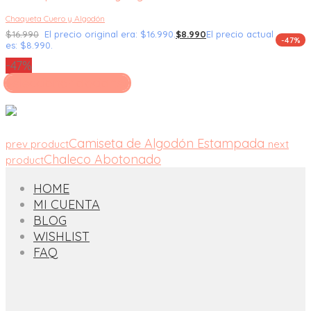
Chaqueta Cuero y Algodón
$
16.990
El precio original era: $16.990.
$
8.990
El precio actual
-47%
es: $8.990.
-47%
Seleccionar opciones
Camiseta de Algodón Estampada
prev product
next
Chaleco Abotonado
product
HOME
MI CUENTA
BLOG
WISHLIST
FAQ