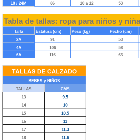
18 / 24M
86
10 a 12
53
Tabla de tallas: ropa para niños y niñ
Talla
Estatura (cm)
Peso (kg)
Pecho (cm)
2A
91
53
4A
106
58
6A
116
63
TALLAS DE CALZADO
BEBES y NIÑOS
TALLAS
CMS
13
9.5
14
10
15
10.5
16
11
17
11.3
18
11.6