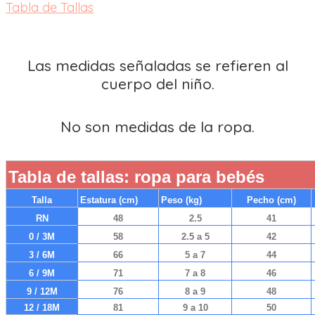
Tabla de Tallas
Las medidas señaladas se refieren al
cuerpo del niño.
No son medidas de la ropa.
Tabla de tallas: ropa para bebés
Talla
Estatura (cm)
Peso (kg)
Pecho (cm)
RN
48
2.5
41
0 / 3M
58
2.5 a 5
42
3 / 6M
66
5 a 7
44
6 / 9M
71
7 a 8
46
9 / 12M
76
8 a 9
48
12 / 18M
81
9 a 10
50