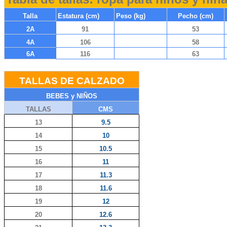
Talla
Estatura (cm)
Peso (kg)
Pecho (cm)
2A
91
53
4A
106
58
6A
116
63
TALLAS DE CALZADO
BEBES y NIÑOS
TALLAS
CMS
13
9.5
14
10
15
10.5
16
11
17
11.3
18
11.6
19
12
20
12.6