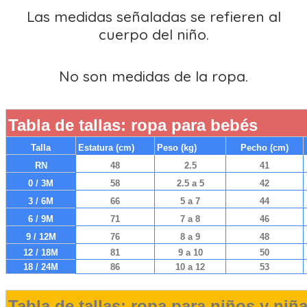
Las medidas señaladas se refieren al
cuerpo del niño.
No son medidas de la ropa.
Tabla de tallas: ropa para bebés
Talla
Estatura (cm)
Peso (kg)
Pecho (cm)
RN
48
2.5
41
0 / 3M
58
2.5 a 5
42
3 / 6M
66
5 a 7
44
6 / 9M
71
7 a 8
46
9 / 12M
76
8 a 9
48
12 / 18M
81
9 a 10
50
18 / 24M
86
10 a 12
53
Tabla de tallas: ropa para niños y niñ