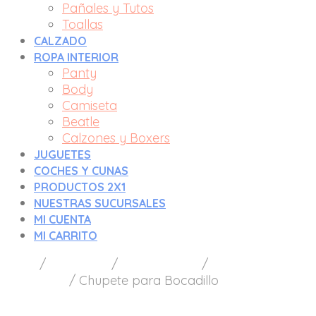
Pañales y Tutos
Toallas
CALZADO
ROPA INTERIOR
Panty
Body
Camiseta
Beatle
Calzones y Boxers
JUGUETES
COCHES Y CUNAS
PRODUCTOS 2X1
NUESTRAS SUCURSALES
MI CUENTA
MI CARRITO
Inicio
/
Lactancia
/
Alimentación
/
Chupete para
Bocadillos
/
Chupete para Bocadillo