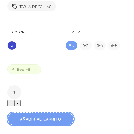
original
actual
TABLA DE TALLAS
era:
es:
$25.990.
$11.990.
COLOR
TALLA
RN
0-3
3-6
6-9
AZUL
5 disponibles
+
-
AÑADIR AL CARRITO