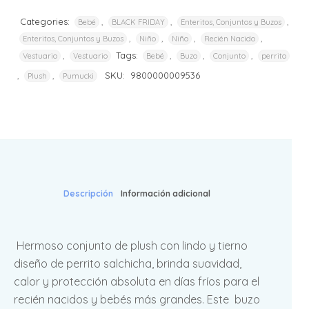
Categories:
,
,
,
Bebé
BLACK FRIDAY
Enteritos, Conjuntos y Buzos
,
,
,
,
Enteritos, Conjuntos y Buzos
Niño
Niño
Recién Nacido
,
Tags:
,
,
,
Vestuario
Vestuario
Bebé
Buzo
Conjunto
perrito
,
,
SKU:
9800000009536
Plush
Pumucki
Descripción
Información adicional
Hermoso conjunto de plush con lindo y tierno
diseño de perrito salchicha, brinda suavidad,
calor y protección absoluta en días fríos para el
recién nacidos y bebés más grandes. Este buzo