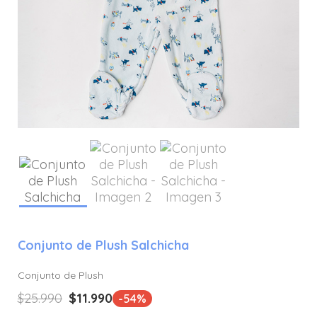
Conjunto de Plush Salchicha
Conjunto de Plush
El
El
$
25.990
$
11.990
-54%
precio
precio