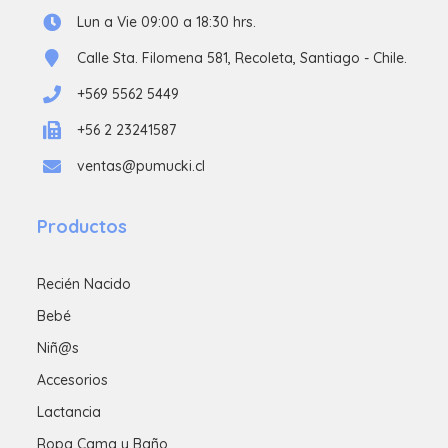
Lun a Vie 09:00 a 18:30 hrs.
Calle Sta. Filomena 581, Recoleta, Santiago - Chile.
+569 5562 5449
+56 2 23241587
ventas@pumucki.cl
Productos
Recién Nacido
Bebé
Niñ@s
Accesorios
Lactancia
Ropa Cama y Baño