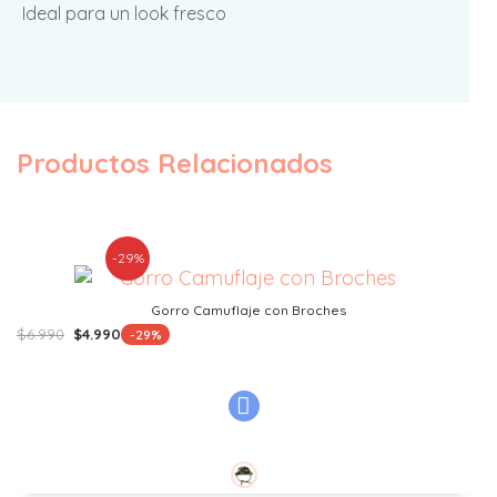
Ideal para un look fresco
Productos Relacionados
-29%
Gorro Camuflaje con Broches
El
El
$
6.990
$
4.990
-29%
precio
precio
original
actual
era:
es:
$6.990.
$4.990.