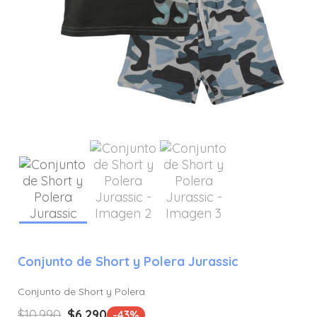
Conjunto de Short y Polera Jurassic
Conjunto de Short y Polera
El
El
$
10.990
$
6.290
-43%