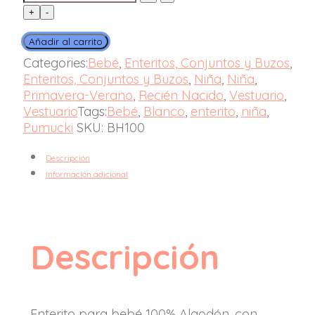
Floreado
+
-
Baby
Girl
Añadir al carrito
quantity
Categories:
Bebé
,
Enteritos, Conjuntos y Buzos
,
Enteritos, Conjuntos y Buzos
,
Niña
,
Niña
,
Primavera-Verano
,
Recién Nacido
,
Vestuario
,
Vestuario
Tags:
Bebé
,
Blanco
,
enterito
,
niña
,
Pumucki
SKU:
BH100
Descripción
Información adicional
Descripción
Enterito para bebé 100% Algodón, con