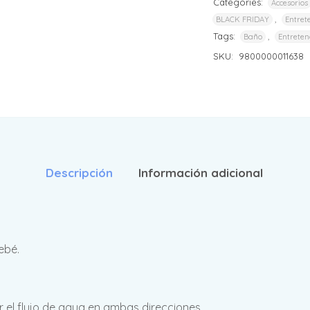
Categories:
Accesorios
,
BLACK FRIDAY
Entret
Tags:
,
Baño
Entreten
SKU:
9800000011638
Descripción
Información adicional
ebé.
ar el flujo de agua en ambas direcciones.