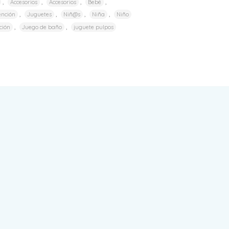
,
,
,
,
Accesorios
Accesorios
Bebé
,
,
,
,
ención
Juguetes
Niñ@s
Niña
Niño
,
,
ción
Juego de baño
juguete pulpos