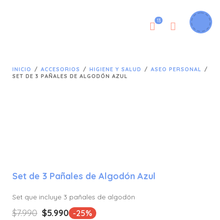
13
INICIO
/
ACCESORIOS
/
HIGIENE Y SALUD
/
ASEO PERSONAL
/
SET DE 3 PAÑALES DE ALGODÓN AZUL
Set de 3 Pañales de Algodón Azul
Set que incluye 3 pañales de algodón
El
El
$
7.990
$
5.990
-25%