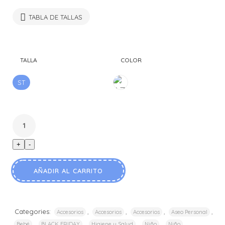
precio
precio
original
actual
TABLA DE TALLAS
era:
es:
$7.990.
$5.990.
TALLA
COLOR
ST
AZUL
+
-
AÑADIR AL CARRITO
Categories:
,
,
,
,
Accesorios
Accesorios
Accesorios
Aseo Personal
,
,
,
,
,
Bebé
BLACK FRIDAY
Higiene y Salud
Niño
Niño