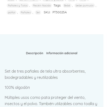
,
Tags:
,
,
Pañales y Tutos
Recién Nacido
Bebé
bebe pumucki
,
,
SKU:
PT30025A
pañal
Pañales
Set
Descripción
Información adicional
Set de tres pañales de tela ultra absorbentes,
biodegradables y reutilizables
100% algodón
Múltiples usos como pata proteger del viento,
insectos y el polvo. También utilizables como toalla y