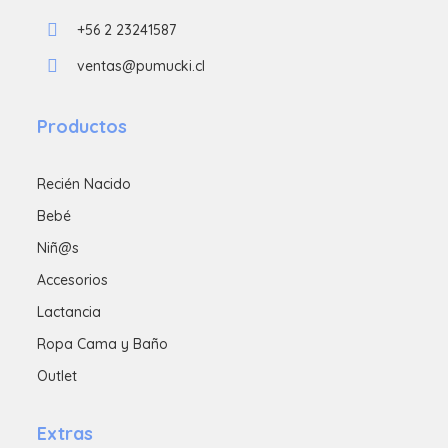
+56 2 23241587
ventas@pumucki.cl
Productos
Recién Nacido
Bebé
Niñ@s
Accesorios
Lactancia
Ropa Cama y Baño
Outlet
Extras