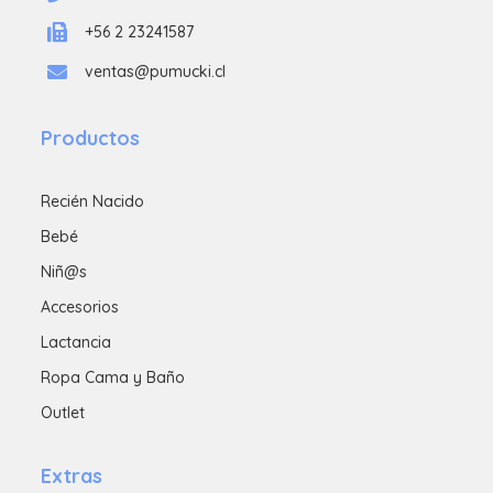
+56 2 23241587
ventas@pumucki.cl
Productos
Recién Nacido
Bebé
Niñ@s
Accesorios
Lactancia
Ropa Cama y Baño
Outlet
Extras