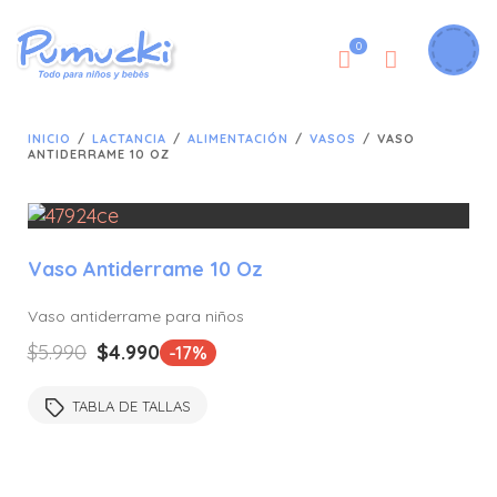
0
INICIO
/
LACTANCIA
/
ALIMENTACIÓN
/
VASOS
/
VASO
ANTIDERRAME 10 OZ
Vaso Antiderrame 10 Oz
🔍
Vaso antiderrame para niños
El
El
$
5.990
$
4.990
-17%
precio
precio
original
actual
TABLA DE TALLAS
era:
es:
$5.990.
$4.990.