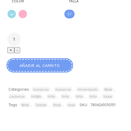
COLOR
TALLA
ST
CELES
ROSAD
+
-
AÑADIR AL CARRITO
Categories:
,
,
,
,
Accesorios
Accesorios
Alimentación
Bebé
,
,
,
,
,
,
Lactancia
Niñ@s
Niña
Niña
Niño
Niño
Vasos
Tags:
,
,
,
SKU:
7806261030151
Bebé
Celeste
Rosa
Vaso