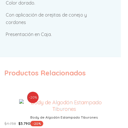
Color dorado.
Con aplicación de orejitas de conejo y
cordones
Presentación en Caja.
Productos Relacionados
-20%
Body de Algodón Estampado Tiburones
El
El
$
4.738
$
3.790
-20%
precio
precio