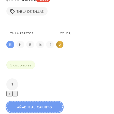
precio
precio
original
actual
TABLA DE TALLAS
era:
es:
$9.990.
$6.990.
TALLA ZAPATOS
COLOR
13
14
15
16
17
DORAD
5 disponibles
+
-
AÑADIR AL CARRITO