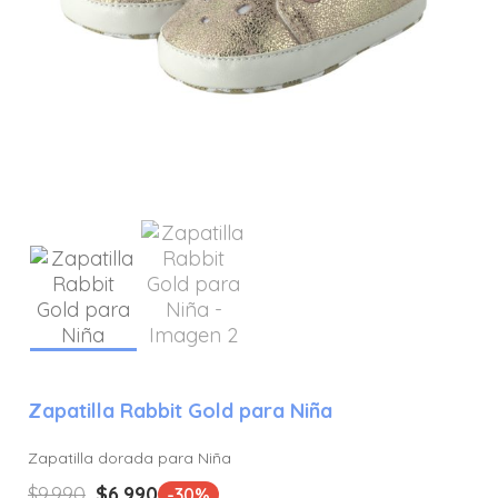
Zapatilla Rabbit Gold para Niña
Zapatilla dorada para Niña
El
El
$
9.990
$
6.990
-30%