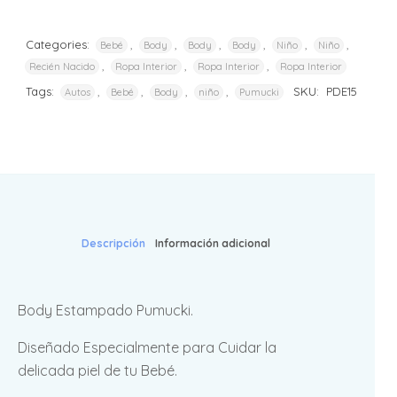
Categories:
,
,
,
,
,
,
Bebé
Body
Body
Body
Niño
Niño
,
,
,
Recién Nacido
Ropa Interior
Ropa Interior
Ropa Interior
Tags:
,
,
,
,
SKU:
PDE15
Autos
Bebé
Body
niño
Pumucki
Descripción
Información adicional
Body Estampado Pumucki.
Diseñado Especialmente para Cuidar la
delicada piel de tu Bebé.