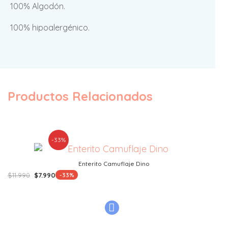
100% Algodón.
100% hipoalergénico.
Productos Relacionados
-33%
Enterito Camuflaje Dino
El
El
$
11.990
$
7.990
-33%
precio
precio
original
actual
era:
es:
$11.990.
$7.990.