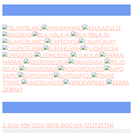
Color
*BLAN
2
AMARI
3
AZUL
12
BEIG
4
BLA-A
1
BLA-R
1
BLANC
9
CAFE
4
CALIP
1
CELES
48
ELEFA
4
FUCSI
4
GRIS
14
LEON
2
LILA
1
NARAN
3
NEGRO
8
RANA
1
ROJO
1
ROSA
24
ROSAD
33
SAPO
1
SORT
9
SURT
22
TRANS
1
UNICO
3
VERDE
13
ZEBRA
3
Talla de ropa
2-3A
1
6-9
3
9-12
3
12-18
3
18-24
2
0-6
1
6-12
1
2T
2
ST
141