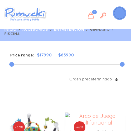
0
INICIO
/
ACCESORIOS
/
ENTRETENCIÓN
/
GIMNASIO Y
PISCINA
$17990
—
$63990
Price range:
Orden predeterminado
-36%
-42%