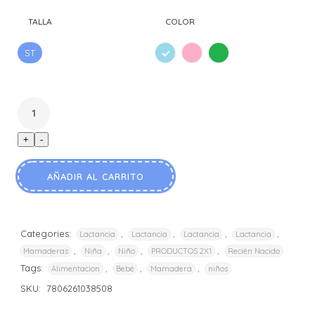
TALLA
COLOR
ST
CELES
ROSA
VERDE
+
-
AÑADIR AL CARRITO
Categories:
,
,
,
,
Lactancia
Lactancia
Lactancia
Lactancia
,
,
,
,
Mamaderas
Niña
Niño
PRODUCTOS 2X1
Recién Nacido
Tags:
,
,
,
Alimentacion
Bebé
Mamadera
niños
SKU:
7806261038508