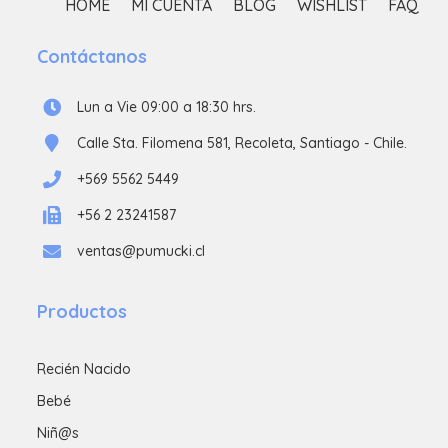
HOME
MI CUENTA
BLOG
WISHLIST
FAQ
Contáctanos
Lun a Vie 09:00 a 18:30 hrs.
Calle Sta. Filomena 581, Recoleta, Santiago - Chile.
+569 5562 5449
+56 2 23241587
ventas@pumucki.cl
Productos
Recién Nacido
Bebé
Niñ@s