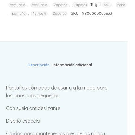
,
,
,
Tags:
,
Vestuario
Vestuario
Zapatos
Zapatos
Azul
Bebé
,
,
,
SKU:
9800000003633
pantufla
Pumucki
Zapatos
Descripción
Información adicional
Pantuflas cómodas de usar y a la moda para
los niños más pequeños
Con suela antideslizante
Diseño especial
Cálidas para mantener los pies de los niños y