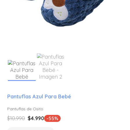
Pantuflas Azul Para Bebé
Pantuflas de Osito
El
El
$
10.990
$
4.990
-55%
precio
precio