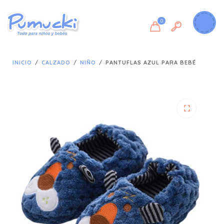
0
INICIO
/
CALZADO
/
NIÑO
/
PANTUFLAS AZUL PARA BEBÉ
🔍