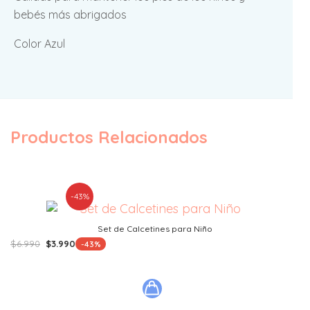
bebés más abrigados
Color Azul
Productos Relacionados
-43%
Set de Calcetines para Niño
El
El
$
6.990
$
3.990
-43%
precio
precio
original
actual
era:
es:
$6.990.
$3.990.