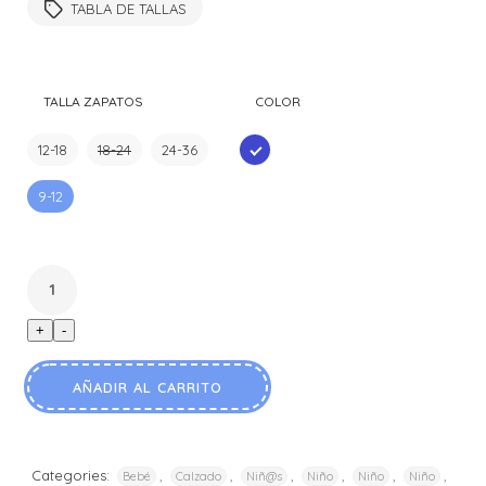
original
actual
TABLA DE TALLAS
era:
es:
$10.990.
$4.990.
TALLA ZAPATOS
COLOR
12-18
18-24
24-36
AZUL
9-12
+
-
AÑADIR AL CARRITO
Categories:
,
,
,
,
,
,
Bebé
Calzado
Niñ@s
Niño
Niño
Niño