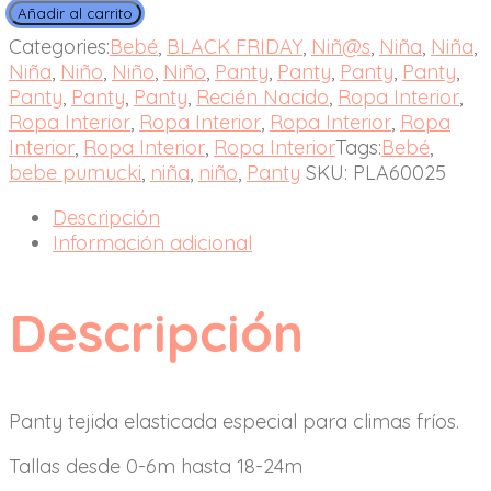
Añadir al carrito
Categories:
Bebé
,
BLACK FRIDAY
,
Niñ@s
,
Niña
,
Niña
,
Niña
,
Niño
,
Niño
,
Niño
,
Panty
,
Panty
,
Panty
,
Panty
,
Panty
,
Panty
,
Panty
,
Recién Nacido
,
Ropa Interior
,
Ropa Interior
,
Ropa Interior
,
Ropa Interior
,
Ropa
Interior
,
Ropa Interior
,
Ropa Interior
Tags:
Bebé
,
bebe pumucki
,
niña
,
niño
,
Panty
SKU:
PLA60025
Descripción
Información adicional
Descripción
Panty tejida elasticada especial para climas fríos.
Tallas desde 0-6m hasta 18-24m