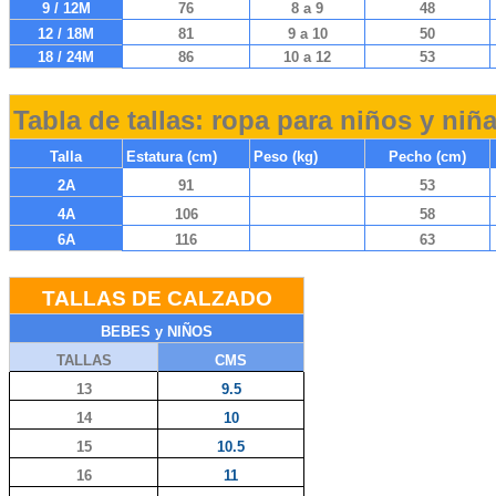
9 / 12M
76
8 a 9
48
12 / 18M
81
9 a 10
50
18 / 24M
86
10 a 12
53
Tabla de tallas: ropa para niños y niñ
Talla
Estatura (cm)
Peso (kg)
Pecho (cm)
2A
91
53
4A
106
58
6A
116
63
TALLAS DE CALZADO
BEBES y NIÑOS
TALLAS
CMS
13
9.5
14
10
15
10.5
16
11