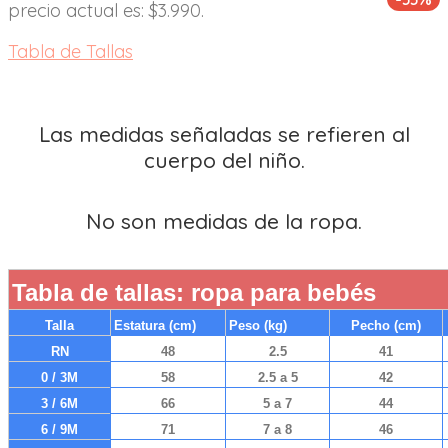
precio actual es: $3.990.
Tabla de Tallas
Las medidas señaladas se refieren al
cuerpo del niño.
No son medidas de la ropa.
Tabla de tallas: ropa para bebés
Talla
Estatura (cm)
Peso (kg)
Pecho (cm)
RN
48
2.5
41
0 / 3M
58
2.5 a 5
42
3 / 6M
66
5 a 7
44
6 / 9M
71
7 a 8
46