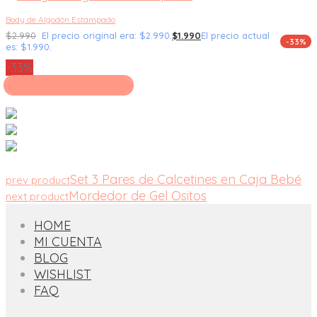
Body de Algodón Estampado
$
2.990
El precio original era: $2.990.
$
1.990
El precio actual
-33%
es: $1.990.
-33%
Seleccionar opciones
Set 3 Pares de Calcetines en Caja Bebé
prev product
Mordedor de Gel Ositos
next product
HOME
MI CUENTA
BLOG
WISHLIST
FAQ