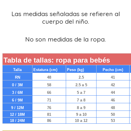
Las medidas señaladas se refieren al
cuerpo del niño.
No son medidas de la ropa.
Tabla de tallas: ropa para bebés
Talla
Estatura (cm)
Peso (kg)
Pecho (cm)
RN
48
2.5
41
0 / 3M
58
2.5 a 5
42
3 / 6M
66
5 a 7
44
6 / 9M
71
7 a 8
46
9 / 12M
76
8 a 9
48
12 / 18M
81
9 a 10
50
18 / 24M
86
10 a 12
53