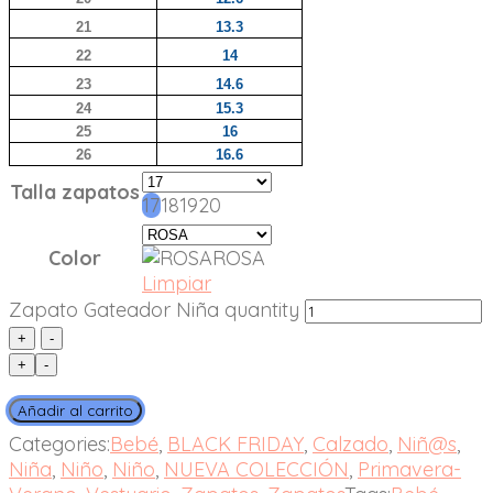
21
13.3
22
14
23
14.6
24
15.3
25
16
26
16.6
Talla zapatos
17
18
19
20
Color
ROSA
Limpiar
Zapato Gateador Niña quantity
+
-
Añadir al carrito
Categories:
Bebé
,
BLACK FRIDAY
,
Calzado
,
Niñ@s
,
Niña
,
Niño
,
Niño
,
NUEVA COLECCIÓN
,
Primavera-