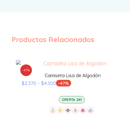
Productos Relacionados
-47%
Camiseta Lisa de Algodón
Rango
$
2.370
-
$
4.500
-47%
de
precios:
OFERTA 2X1
desde
$2.370
hasta
$4.500