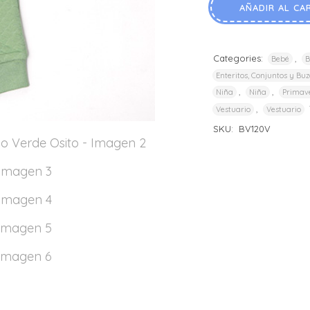
AÑADIR AL CA
Categories:
,
Bebé
B
Enteritos, Conjuntos y Buz
,
,
Niña
Niña
Primav
,
Vestuario
Vestuario
SKU:
BV120V