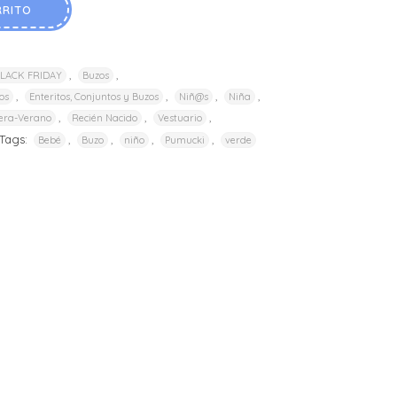
RRITO
,
,
LACK FRIDAY
Buzos
,
,
,
,
os
Enteritos, Conjuntos y Buzos
Niñ@s
Niña
,
,
,
era-Verano
Recién Nacido
Vestuario
Tags:
,
,
,
,
Bebé
Buzo
niño
Pumucki
verde