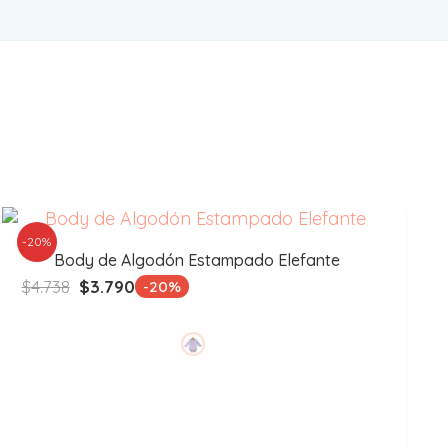
-20%
Body de Algodón Estampado Elefante
El
El
$
4.738
$
3.790
-20%
precio
precio
original
actual
era:
es:
$4.738.
$3.790.