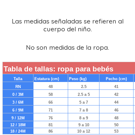
Las medidas señaladas se refieren al
cuerpo del niño.
No son medidas de la ropa.
Tabla de tallas: ropa para bebés
Talla
Estatura (cm)
Peso (kg)
Pecho (cm)
RN
48
2.5
41
0 / 3M
58
2.5 a 5
42
3 / 6M
66
5 a 7
44
6 / 9M
71
7 a 8
46
9 / 12M
76
8 a 9
48
12 / 18M
81
9 a 10
50
18 / 24M
86
10 a 12
53