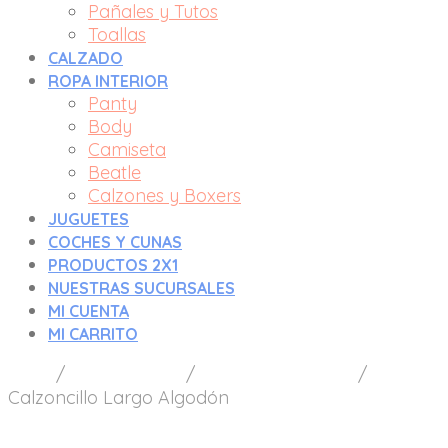
Pañales y Tutos
Toallas
CALZADO
ROPA INTERIOR
Panty
Body
Camiseta
Beatle
Calzones y Boxers
JUGUETES
COCHES Y CUNAS
PRODUCTOS 2X1
NUESTRAS SUCURSALES
MI CUENTA
MI CARRITO
Inicio
/
Ropa Interior
/
Calzones y Boxers
/
Calzoncillo Largo Algodón