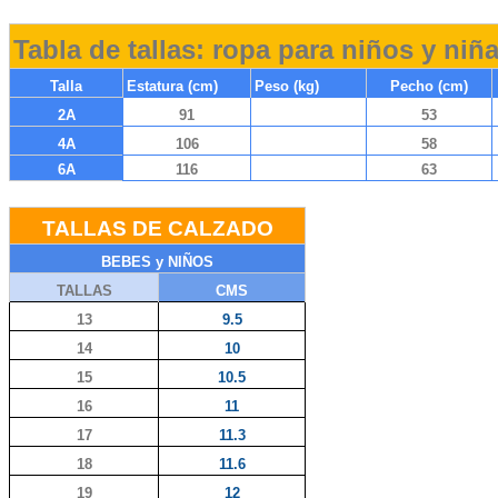
Tabla de tallas: ropa para niños y niñ
Talla
Estatura (cm)
Peso (kg)
Pecho (cm)
2A
91
53
4A
106
58
6A
116
63
TALLAS DE CALZADO
BEBES y NIÑOS
TALLAS
CMS
13
9.5
14
10
15
10.5
16
11
17
11.3
18
11.6
19
12