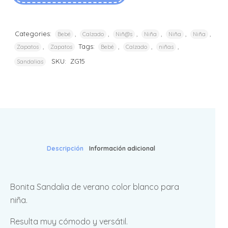
Categories:
,
,
,
,
,
,
Bebé
Calzado
Niñ@s
Niña
Niña
Niña
,
Tags:
,
,
,
Zapatos
Zapatos
Bebé
Calzado
niñas
SKU:
ZG15
Sandalias
Descripción
Información adicional
Bonita Sandalia de verano color blanco para
niña.
Resulta muy cómodo y versátil.