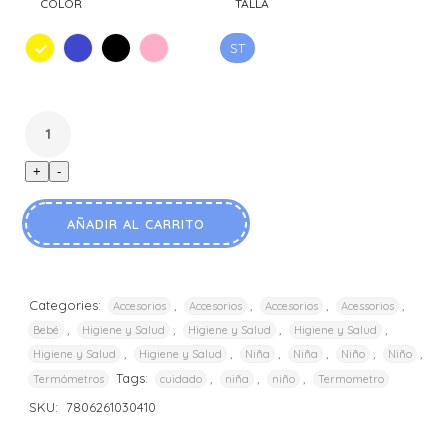
COLOR
TALLA
ST
AMARI
AZUL
NEGRO
ROSA
+
-
AÑADIR AL CARRITO
Categories:
,
,
,
,
Accesorios
Accesorios
Accesorios
Acessorios
,
,
,
,
Bebé
Higiene y Salud
Higiene y Salud
Higiene y Salud
,
,
,
,
,
,
Higiene y Salud
Higiene y Salud
Niña
Niña
Niño
Niño
Tags:
,
,
,
Termómetros
cuidado
niña
niño
Termometro
SKU:
7806261030410