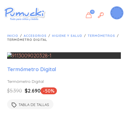
13
INICIO
/
ACCESORIOS
/
HIGIENE Y SALUD
/
TERMÓMETROS
/
TERMÓMETRO DIGITAL
Termómetro Digital
🔍
Termómetro Digital
El
El
$
5.390
$
2.690
-50%
precio
precio
original
actual
TABLA DE TALLAS
era:
es:
$5.390.
$2.690.