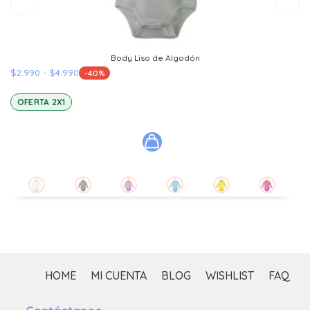
Body Liso de Algodón
Rango
$
2.990
-
$
4.990
-40%
de
precios:
OFERTA 2X1
desde
$2.990
$
hasta
$4.990
HOME
MI CUENTA
BLOG
WISHLIST
FAQ