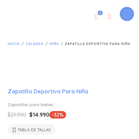
2
INICIO
/
CALZADO
/
NIÑA
/
ZAPATILLA DEPORTIVA PARA NIÑA
Zapatilla Deportiva Para Niña
Zapatillas para bebés
El
El
$
21.990
$
14.990
-32%
precio
precio
original
actual
TABLA DE TALLAS
era:
es: