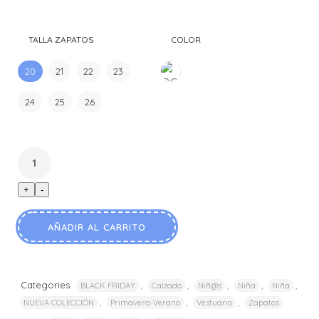
$21.990.
$14.990.
TALLA ZAPATOS
COLOR
20
21
22
23
24
25
26
ROSA
+
-
AÑADIR AL CARRITO
Categories:
,
,
,
,
,
BLACK FRIDAY
Calzado
Niñ@s
Niña
Niña
,
,
,
NUEVA COLECCIÓN
Primavera-Verano
Vestuario
Zapatos